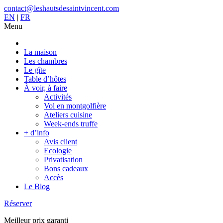
contact@leshautsdesaintvincent.com
EN
|
FR
Menu
La maison
Les chambres
Le gîte
Table d’hôtes
À voir, à faire
Activités
Vol en montgolfière
Ateliers cuisine
Week-ends truffe
+ d’info
Avis client
Ecologie
Privatisation
Bons cadeaux
Accès
Le Blog
Réserver
Meilleur prix garanti