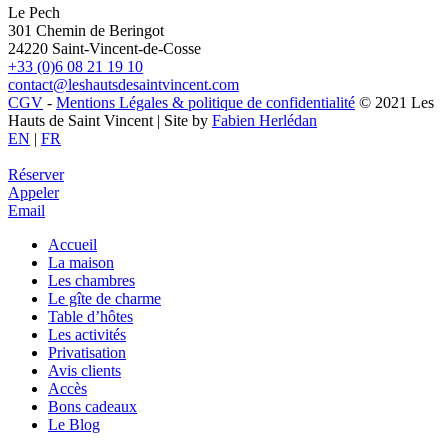
Le Pech
301 Chemin de Beringot
24220 Saint-Vincent-de-Cosse
+33 (0)6 08 21 19 10
contact@leshautsdesaintvincent.com
CGV
-
Mentions Légales & politique de confidentialité
© 2021 Les
Hauts de Saint Vincent | Site by
Fabien Herlédan
EN
|
FR
Réserver
Appeler
Email
Accueil
La maison
Les chambres
Le gîte de charme
Table d’hôtes
Les activités
Privatisation
Avis clients
Accès
Bons cadeaux
Le Blog