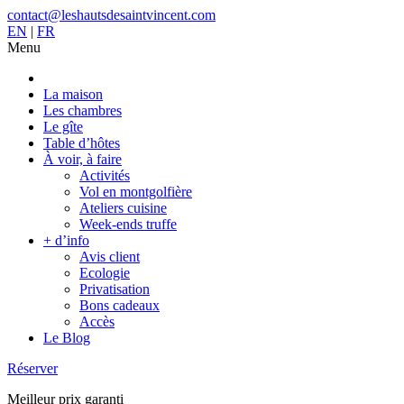
contact@leshautsdesaintvincent.com
EN
|
FR
Menu
La maison
Les chambres
Le gîte
Table d’hôtes
À voir, à faire
Activités
Vol en montgolfière
Ateliers cuisine
Week-ends truffe
+ d’info
Avis client
Ecologie
Privatisation
Bons cadeaux
Accès
Le Blog
Réserver
Meilleur prix garanti