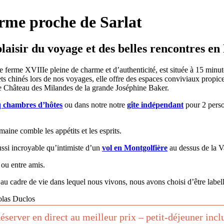
arme proche de Sarlat
plaisir du voyage et des belles rencontres en
 ferme XVIIIe pleine de charme et d’authenticité, est située à 15 minut
ts chinés lors de nos voyages, elle offre des espaces conviviaux propic
le Château des Milandes de la grande Joséphine Baker.
q chambres d’hôtes
ou dans notre notre
gîte indépendant
pour 2 pers
ine comble les appétits et les esprits.
ussi incroyable qu’intimiste d’un
vol en Montgolfière
au dessus de la V
ou entre amis.
au cadre de vie dans lequel nous vivons, nous avons choisi d’être label
olas Duclos
éserver en direct au meilleur prix – petit-déjeuner incl