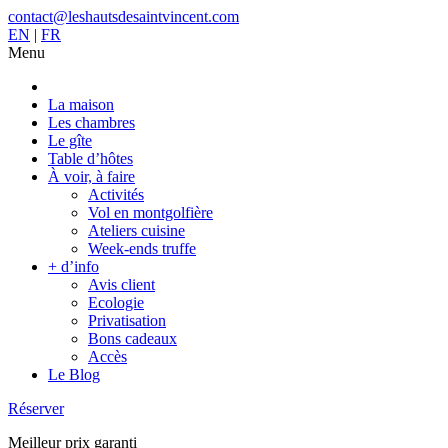
contact@leshautsdesaintvincent.com
EN
|
FR
Menu
La maison
Les chambres
Le gîte
Table d’hôtes
À voir, à faire
Activités
Vol en montgolfière
Ateliers cuisine
Week-ends truffe
+ d’info
Avis client
Ecologie
Privatisation
Bons cadeaux
Accès
Le Blog
Réserver
Meilleur prix garanti